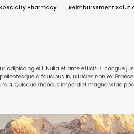
Specialty Pharmacy
Reimbursement Soluti
adipiscing elit. Nulla et ante efficitur, congue just
ellentesque a faucibus in, ultricies non ex. Praesen
dum a. Quisque rhoncus imperdiet magna vitae posue