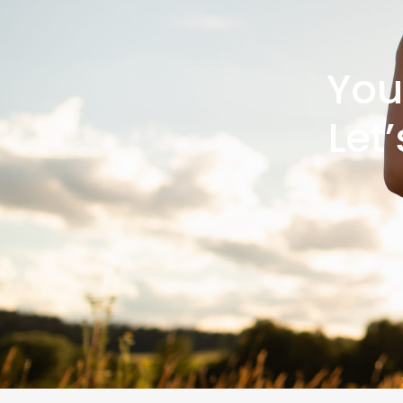
You
Let