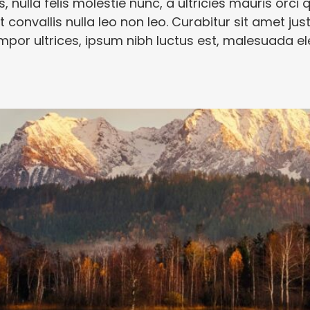
s, nulla felis molestie nunc, a ultricies mauris orci q
 convallis nulla leo non leo. Curabitur sit amet ju
por ultrices, ipsum nibh luctus est, malesuada e