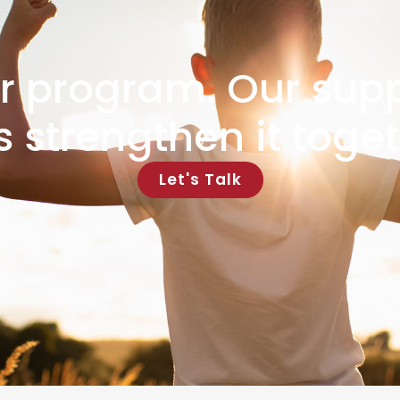
r program. Our supp
’s strengthen it toget
Let's Talk