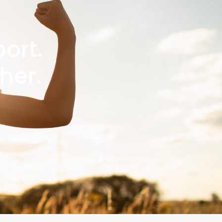
ort.
her.