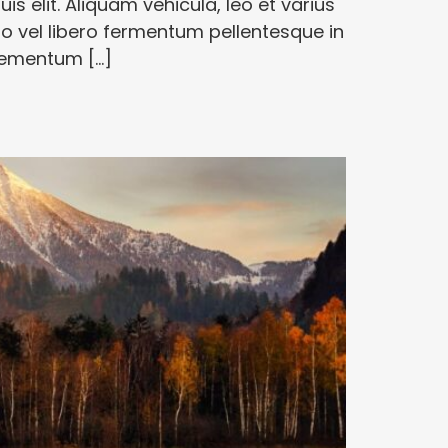
uis elit. Aliquam vehicula, leo et varius
sto vel libero fermentum pellentesque in
lementum […]