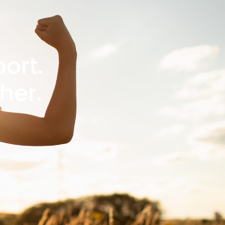
ort.
her.