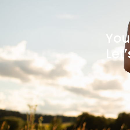
You
Let