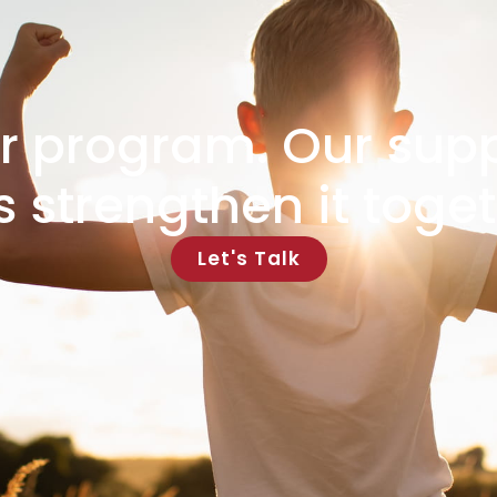
r program. Our supp
’s strengthen it toget
Let's Talk