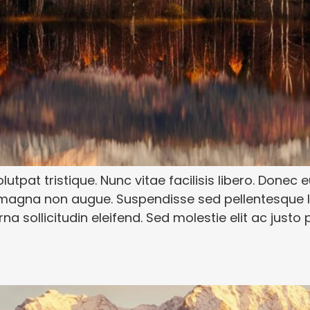
lutpat tristique. Nunc vitae facilisis libero. Donec 
t magna non augue. Suspendisse sed pellentesque le
na sollicitudin eleifend. Sed molestie elit ac justo p